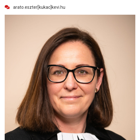
arato.eszter[kukac]kevi.hu