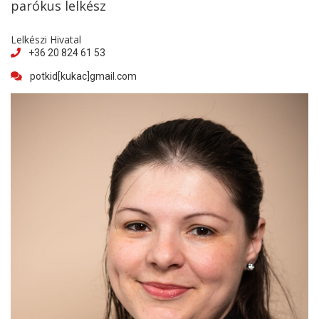
parókus lelkész
Lelkészi Hivatal
+36 20 824 61 53
potkid[kukac]gmail.com