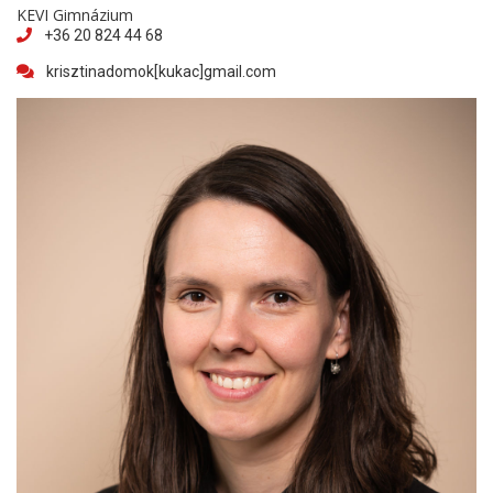
KEVI Gimnázium
+36 20 824 44 68
krisztinadomok[kukac]gmail.com