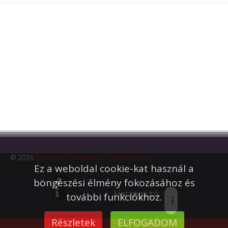
© 2026
Kiskőrösi Evangélikus Egyházközség
Ez a weboldal cookie-kat használ a
böngészési élmény fokozásához és
Harangszó:
további funkciókhoz.
Részletek
ELFOGADOM