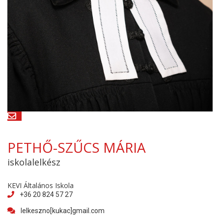
PETHŐ-SZŰCS MÁRIA
iskolalelkész
KEVI Általános Iskola
+36 20 824 57 27
lelkeszno[kukac]gmail.com