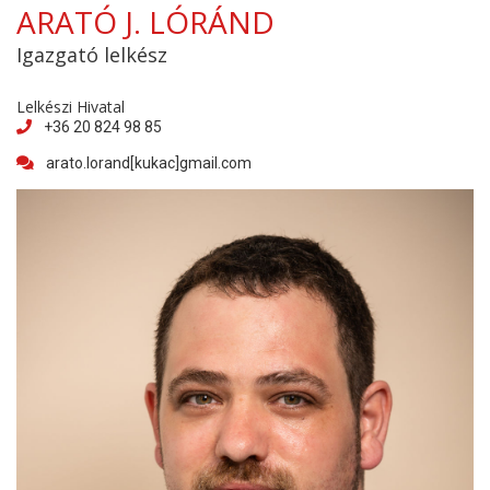
ARATÓ J. LÓRÁND
Igazgató lelkész
Lelkészi Hivatal
+36 20 824 98 85
arato.lorand[kukac]gmail.com