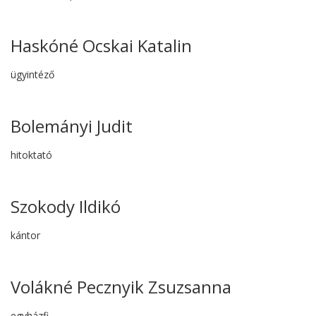
Haskóné Ocskai Katalin
ügyintéző
Bolemányi Judit
hitoktató
Szokody Ildikó
kántor
Volákné Pecznyik Zsuzsanna
egyházfi