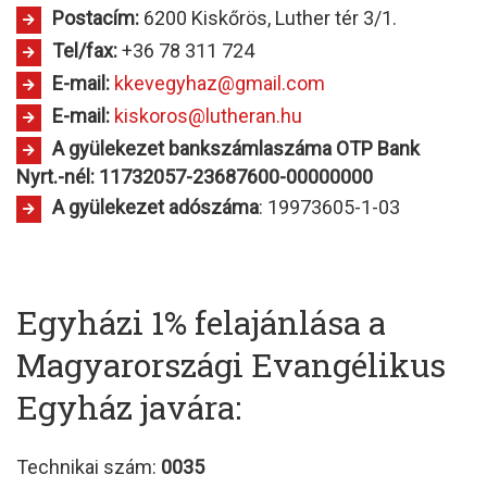
Postacím:
6200 Kiskőrös, Luther tér 3/1.
Tel/fax:
+36 78 311 724
E-mail:
kkevegyhaz@gmail.com
E-mail:
A gyülekezet bankszámlaszáma OTP Bank
Nyrt.-nél: 11732057-23687600-00000000
A gyülekezet adószáma
: 19973605-1-03
Egyházi 1% felajánlása a
Magyarországi Evangélikus
Egyház javára:
Technikai szám:
0035