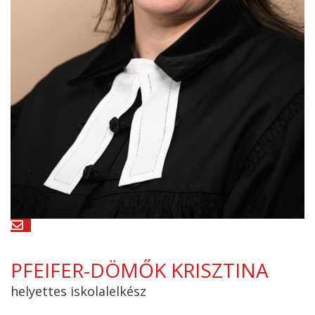
PFEIFER-DÖMŐK KRISZTINA
helyettes iskolalelkész