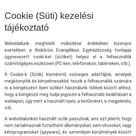
Cookie (Süti) kezelési
tájékoztató
Weboldalunk megfelelő működése érdekében bizonyos
esetekben a Kiskőrösi Evangélikus Egyházközség honlapja
úgynevezett cooki-kat (sütiket) helyez el a felhasználók
számítógépes eszközein (PC-ken, telefonokon, tableteken, stb.).
A Cookie-k (Sütik) kisméretű szöveges adatfájlok, amelyek
megkönnyítik és kényelmesebbé teszik a felhasználók számára
is a böngészést. Ilyen sütiket használunk többek között ahhoz,
hogy a böngésző meg tudja jegyezni a felhasználó beállításait a
weblapon, úgy mint a használt nyelv, a betűméret, a megjelenés,
stb.
A weboldalunkon használt sütik passzívak, ami azt jelenti, hogy
nem tartalmaznak futtatható állományokat, sem vírusokat, vagy
kémprogramokat (spyware), és semmilyen körülmények között