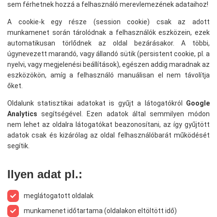
sem férhetnek hozzá a felhasználó merevlemezének adataihoz!
A cookie-k egy része (session cookie) csak az adott
munkamenet során tárolódnak a felhasználók eszközein, ezek
automatikusan törlődnek az oldal bezárásakor. A többi,
úgynevezett marandó, vagy állandó sütik (persistent cookie, pl. a
nyelvi, vagy megjelenési beállítások), egészen addig maradnak az
eszközökön, amíg a felhasználó manuálisan el nem távolítja
őket.
Oldalunk statisztikai adatokat is gyűjt a látogatókról
Google
Analytics
segítségével. Ezen adatok által semmilyen módon
nem lehet az oldalra látogatókat beazonosítani, az így gyűjtött
adatok csak és kizárólag az oldal felhasználóbarát működését
segítik.
Ilyen adat pl.:
meglátogatott oldalak
munkamenet időtartama (oldalakon eltöltött idő)